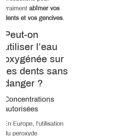
vraiment
abîmer vos
dents et vos gencives
.
Peut-on
utiliser l’eau
oxygénée sur
les dents sans
danger ?
Concentrations
autorisées
En Europe, l’utilisation
du peroxyde