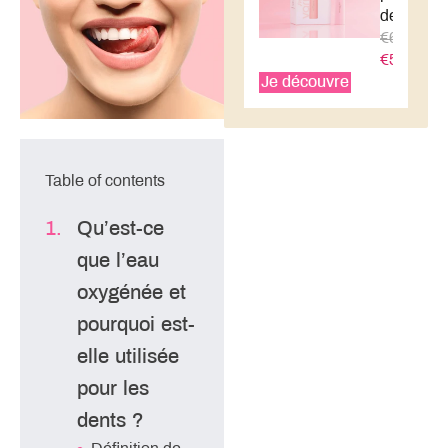
de
€69,99
€59,99
Je découvre
Table of contents
Qu’est-ce
que l’eau
oxygénée et
pourquoi est-
elle utilisée
pour les
dents ?