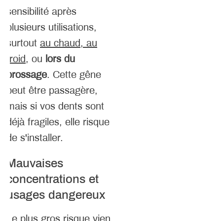
sensibilité après
plusieurs utilisations,
surtout
au chaud, au
froid
, ou
lors du
brossage
. Cette gêne
peut être passagère,
mais si vos dents sont
déjà fragiles, elle risque
de s'installer.
Mauvaises
concentrations et
usages dangereux
Le plus gros risque vient