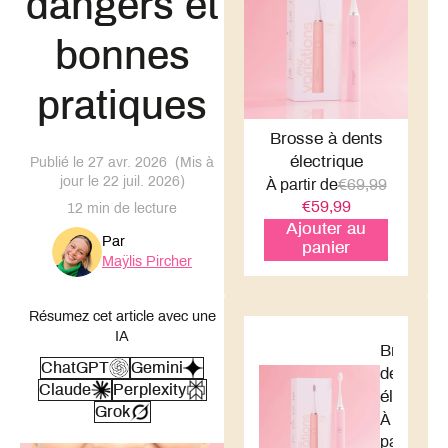
dangers et
bonnes
pratiques
Brosse à dents
électrique
Publié le
27 avr. 2026
(
Mis à
jour le
22 juil. 2026
)
À partir de
€69,99
€59,99
12 min de lecture
Ajouter au
Par
panier
Maÿlis Pircher
Résumez cet article avec une
IA
Brosse à
ChatGPT
Gemini
dents
Claude
Perplexity
électriqu
Grok
À
partir