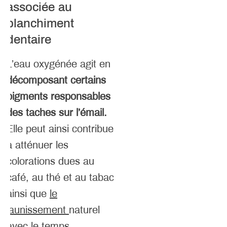
associée au
blanchiment
dentaire
L’eau oxygénée agit en
décomposant certains
pigments responsables
des taches sur l’émail.
Elle peut ainsi contribuer
à atténuer les
colorations dues au
café, au thé et au tabac,
ainsi que
le
jaunissement
naturel
avec le temps.